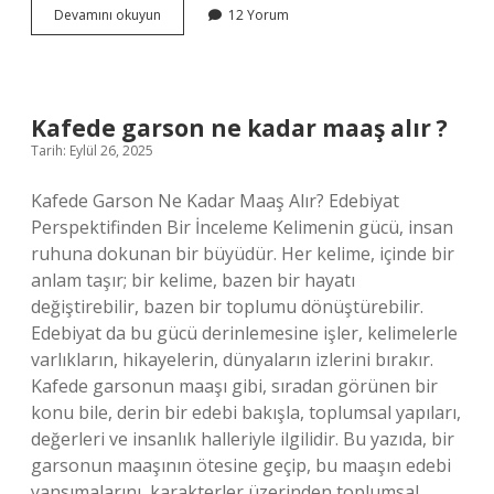
Neden
Devamını okuyun
12 Yorum
Z
Kuşağı
denir
?
Kafede garson ne kadar maaş alır ?
Tarih: Eylül 26, 2025
Kafede Garson Ne Kadar Maaş Alır? Edebiyat
Perspektifinden Bir İnceleme Kelimenin gücü, insan
ruhuna dokunan bir büyüdür. Her kelime, içinde bir
anlam taşır; bir kelime, bazen bir hayatı
değiştirebilir, bazen bir toplumu dönüştürebilir.
Edebiyat da bu gücü derinlemesine işler, kelimelerle
varlıkların, hikayelerin, dünyaların izlerini bırakır.
Kafede garsonun maaşı gibi, sıradan görünen bir
konu bile, derin bir edebi bakışla, toplumsal yapıları,
değerleri ve insanlık halleriyle ilgilidir. Bu yazıda, bir
garsonun maaşının ötesine geçip, bu maaşın edebi
yansımalarını, karakterler üzerinden toplumsal