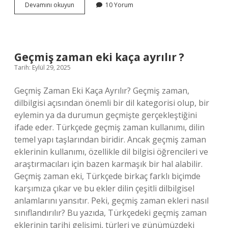
Osmanlı
Devamını okuyun
10 Yorum
padişahı
koruyan
askerlere
ne
denir
Geçmiş zaman eki kaça ayrılır ?
?
Tarih: Eylül 29, 2025
Geçmiş Zaman Eki Kaça Ayrılır? Geçmiş zaman,
dilbilgisi açısından önemli bir dil kategorisi olup, bir
eylemin ya da durumun geçmişte gerçekleştiğini
ifade eder. Türkçede geçmiş zaman kullanımı, dilin
temel yapı taşlarından biridir. Ancak geçmiş zaman
eklerinin kullanımı, özellikle dil bilgisi öğrencileri ve
araştırmacıları için bazen karmaşık bir hal alabilir.
Geçmiş zaman eki, Türkçede birkaç farklı biçimde
karşımıza çıkar ve bu ekler dilin çeşitli dilbilgisel
anlamlarını yansıtır. Peki, geçmiş zaman ekleri nasıl
sınıflandırılır? Bu yazıda, Türkçedeki geçmiş zaman
eklerinin tarihi gelişimi, türleri ve günümüzdeki