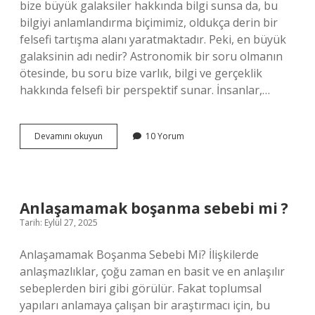
bize büyük galaksiler hakkında bilgi sunsa da, bu
bilgiyi anlamlandırma biçimimiz, oldukça derin bir
felsefi tartışma alanı yaratmaktadır. Peki, en büyük
galaksinin adı nedir? Astronomik bir soru olmanın
ötesinde, bu soru bize varlık, bilgi ve gerçeklik
hakkında felsefi bir perspektif sunar. İnsanlar,…
En
Devamını okuyun
10 Yorum
büyük
galaksinin
adı
nedir
?
Anlaşamamak boşanma sebebi mi ?
Tarih: Eylül 27, 2025
Anlaşamamak Boşanma Sebebi Mi? İlişkilerde
anlaşmazlıklar, çoğu zaman en basit ve en anlaşılır
sebeplerden biri gibi görülür. Fakat toplumsal
yapıları anlamaya çalışan bir araştırmacı için, bu