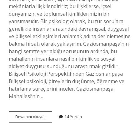
mekânlarla ilişkilendiririz; bu ilişkilerse, içsel
dünyamızın ve toplumsal kimliklerimizin bir
yansımasıdır. Bir psikolog olarak, bu tür sorulara
genellikle insanlar arasındaki davranışsal, duygusal
ve bilişsel etkileşimleri anlamak adına derinlemesine
bakma fırsatı olarak yaklaşırım. Gaziosmanpaşa’nın
hangi semtte yer aldığı sorusunun ardında, bu
mahallenin insanlara nasıl bir kimlik ve sosyal
aidiyet duygusu sunduğunu araştırmak gizlidir.
Bilişsel Psikoloji Perspektifinden Gaziosmanpaşa
Bilişsel psikoloji, bireylerin düşünme, öğrenme ve
hatırlama süreçlerini inceler. Gaziosmanpaşa
Mahallesi’nin…
Gaziosmanpaşa
Devamını okuyun
14 Yorum
Mahallesi
hangi
semtte
?