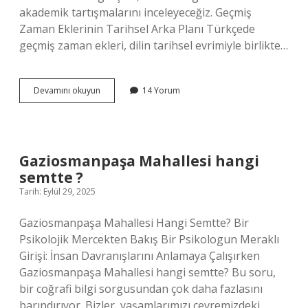
akademik tartışmalarını inceleyeceğiz. Geçmiş
Zaman Eklerinin Tarihsel Arka Planı Türkçede
geçmiş zaman ekleri, dilin tarihsel evrimiyle birlikte…
Geçmiş
Devamını okuyun
14 Yorum
zaman
eki
kaça
ayrılır
?
Gaziosmanpaşa Mahallesi hangi
semtte ?
Tarih: Eylül 29, 2025
Gaziosmanpaşa Mahallesi Hangi Semtte? Bir
Psikolojik Mercekten Bakış Bir Psikologun Meraklı
Girişi: İnsan Davranışlarını Anlamaya Çalışırken
Gaziosmanpaşa Mahallesi hangi semtte? Bu soru,
bir coğrafi bilgi sorgusundan çok daha fazlasını
barındırıyor. Bizler, yaşamlarımızı çevremizdeki