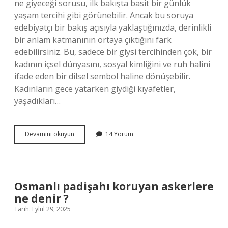
ne giyeceği sorusu, ilk bakışta basit bir günlük
yaşam tercihi gibi görünebilir. Ancak bu soruya
edebiyatçı bir bakış açısıyla yaklaştığınızda, derinlikli
bir anlam katmanının ortaya çıktığını fark
edebilirsiniz. Bu, sadece bir giysi tercihinden çok, bir
kadının içsel dünyasını, sosyal kimliğini ve ruh halini
ifade eden bir dilsel sembol haline dönüşebilir.
Kadınların gece yatarken giydiği kıyafetler,
yaşadıkları…
Kadınlar
Devamını okuyun
14 Yorum
gece
yatarken
ne
giymeli
?
Osmanlı padişahı koruyan askerlere
ne denir ?
Tarih: Eylül 29, 2025