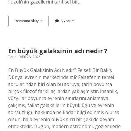
Fuzûlî’nin gazellerini tarihsel bir…
Fuzûlî
Devamını okuyun
8 Yorum
ne
tür
gazel
yazar
?
En büyük galaksinin adı nedir ?
Tarih: Eylül 28, 2025
En Büyük Galaksinin Adı Nedir? Felsefi Bir Bakış
Dünya, evrenin merkezinde mi? Felsefenin temel
sorularından biri olan bu soruya, tarih boyunca
birçok filozof farklı açılardan yaklaşmıştır. İnsanlık,
yüzyıllar boyunca evrenin sınırlarını anlamaya
çalışmış, fakat galaksilerin büyüklüğü ve evrenin
sonsuzluğu hakkında ne kadar bilgi edinmiş olursa
olsun, hâlâ evrenin büyük sırrı bir şekilde devam
etmektedir. Bugün, modern astronomi, gözlemlerle