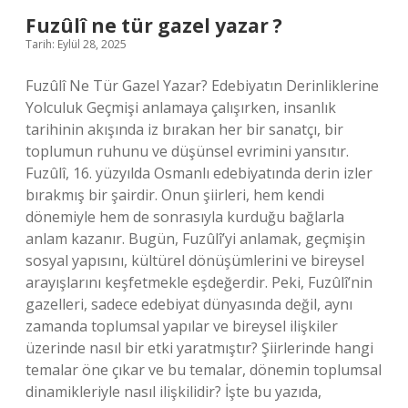
Fuzûlî ne tür gazel yazar ?
Tarih: Eylül 28, 2025
Fuzûlî Ne Tür Gazel Yazar? Edebiyatın Derinliklerine
Yolculuk Geçmişi anlamaya çalışırken, insanlık
tarihinin akışında iz bırakan her bir sanatçı, bir
toplumun ruhunu ve düşünsel evrimini yansıtır.
Fuzûlî, 16. yüzyılda Osmanlı edebiyatında derin izler
bırakmış bir şairdir. Onun şiirleri, hem kendi
dönemiyle hem de sonrasıyla kurduğu bağlarla
anlam kazanır. Bugün, Fuzûlî’yi anlamak, geçmişin
sosyal yapısını, kültürel dönüşümlerini ve bireysel
arayışlarını keşfetmekle eşdeğerdir. Peki, Fuzûlî’nin
gazelleri, sadece edebiyat dünyasında değil, aynı
zamanda toplumsal yapılar ve bireysel ilişkiler
üzerinde nasıl bir etki yaratmıştır? Şiirlerinde hangi
temalar öne çıkar ve bu temalar, dönemin toplumsal
dinamikleriyle nasıl ilişkilidir? İşte bu yazıda,