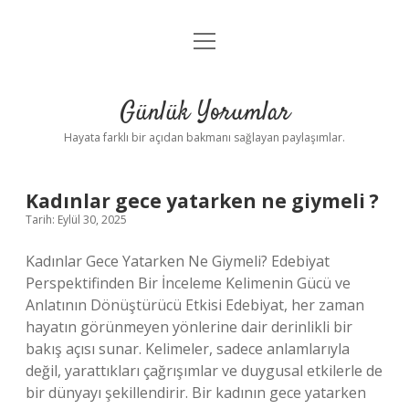
menüyü
Anasayfa
aç
Gizlilik Politikası
Günlük Yorumlar
Yasal Uyarı
Hayata farklı bir açıdan bakmanı sağlayan paylaşımlar.
Hakkımızda
Günlük
Kadınlar gece yatarken ne giymeli ?
Tarih: Eylül 30, 2025
Yorumlar
Kadınlar Gece Yatarken Ne Giymeli? Edebiyat
Yazılar
Perspektifinden Bir İnceleme Kelimenin Gücü ve
Anlatının Dönüştürücü Etkisi Edebiyat, her zaman
hayatın görünmeyen yönlerine dair derinlikli bir
bakış açısı sunar. Kelimeler, sadece anlamlarıyla
değil, yarattıkları çağrışımlar ve duygusal etkilerle de
bir dünyayı şekillendirir. Bir kadının gece yatarken