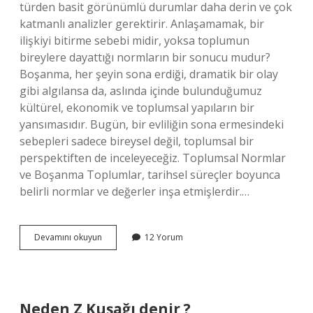
türden basit görünümlü durumlar daha derin ve çok
katmanlı analizler gerektirir. Anlaşamamak, bir
ilişkiyi bitirme sebebi midir, yoksa toplumun
bireylere dayattığı normların bir sonucu mudur?
Boşanma, her şeyin sona erdiği, dramatik bir olay
gibi algılansa da, aslında içinde bulunduğumuz
kültürel, ekonomik ve toplumsal yapıların bir
yansımasıdır. Bugün, bir evliliğin sona ermesindeki
sebepleri sadece bireysel değil, toplumsal bir
perspektiften de inceleyeceğiz. Toplumsal Normlar
ve Boşanma Toplumlar, tarihsel süreçler boyunca
belirli normlar ve değerler inşa etmişlerdir.…
Anlaşamamak
Devamını okuyun
12 Yorum
boşanma
sebebi
mi
?
Neden Z Kuşağı denir ?