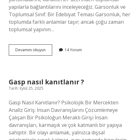
yapılarla bağlantılarını inceleyeceğiz. Garsonluk ve
Toplumsal Sınıf: Bir Edebiyat Teması Garsonluk, her
toplumda farklı anlamlar taşır; ancak çoğu zaman
toplumsal yapının…
Kafede
Devamını okuyun
14 Yorum
garson
ne
kadar
maaş
alır
Gasp nasıl kanıtlanır ?
?
Tarih: Eylül 25, 2025
Gasp Nasıl Kanıtlanır? Psikolojik Bir Mercekten
Analiz Giriş: İnsan Davranışlarını Çözümlemeye
Çalışan Bir Psikoloğun Meraklı Girişi İnsan
davranışları, karmaşık ve çok katmanlı bir yapıya
sahiptir. Bir olayı anlamak, yalnızca dışsal