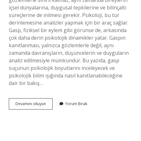
gözlemlerle sınırlı kalmaz, aynı zamanda bireylerin
içsel dünyalarına, duygusal tepkilerine ve bilinçaltı
süreçlerine de inilmesi gerekir. Psikoloji, bu tür
derinlemesine analizler yapmak için bir araç sağlar.
Gasp, fiziksel bir eylem gibi görünse de, arkasında
çok daha derin psikolojik dinamikler yatar. Gaspın
kanıtlanması, yalnızca gözlemlerle değil, aynı
zamanda davranışların, düşüncelerin ve duyguların
analiz edilmesiyle mümkündür. Bu yazıda, gasp
suçunun psikolojik boyutlarını inceleyecek ve
psikolojik bilim ışığında nasıl kanıtlanabileceğine
dair bir bakış…
Gasp
Devamını okuyun
Yorum Bırak
nasıl
kanıtlanır
?