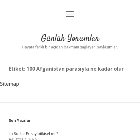
menüyü
Anasayfa
aç
Gizlilik Politikası
Günlük Yorumlar
Yasal Uyarı
Hayata farklı bir açıdan bakmanı sağlayan paylaşımlar.
Hakkımızda
Etiket:
100 Afganistan parasıyla ne kadar olur
Sitemap
Sidebar
Son Yazılar
La Roche-Posay bitkisel mi ?
Ağustos 7, 2026