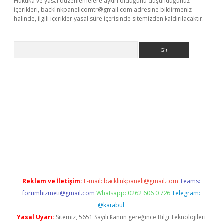
Hukuka ve yasal düzenlemelere aykırı olduğunu düşündüğünüz
içerikleri,
backlinkpanelicomtr@gmail.com
adresine bildirmeniz
halinde, ilgili içerikler yasal süre içerisinde sitemizden kaldırılacaktır.
Arama
iris.org
Reklam ve İletişim:
E-mail:
backlinkpaneli@gmail.com
Teams:
forumhizmeti@gmail.com
Whatsapp: 0262 606 0 726
Telegram:
@karabul
Yasal Uyarı:
Sitemiz, 5651 Sayılı Kanun gereğince Bilgi Teknolojileri