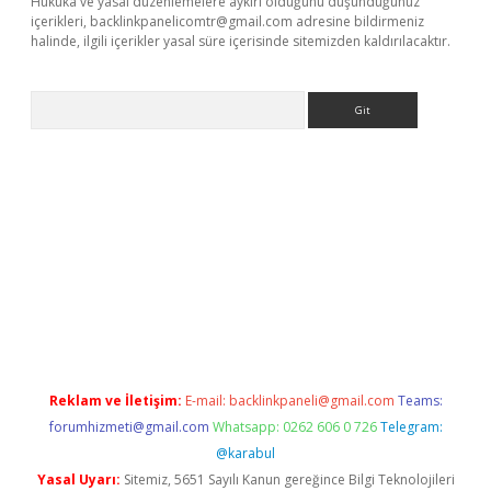
Hukuka ve yasal düzenlemelere aykırı olduğunu düşündüğünüz
içerikleri,
backlinkpanelicomtr@gmail.com
adresine bildirmeniz
halinde, ilgili içerikler yasal süre içerisinde sitemizden kaldırılacaktır.
Arama
is.org
Reklam ve İletişim:
E-mail:
backlinkpaneli@gmail.com
Teams:
forumhizmeti@gmail.com
Whatsapp: 0262 606 0 726
Telegram:
@karabul
Yasal Uyarı:
Sitemiz, 5651 Sayılı Kanun gereğince Bilgi Teknolojileri