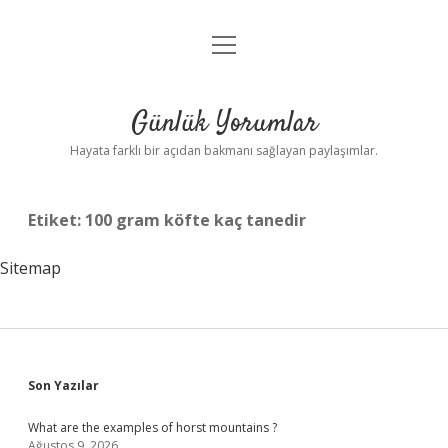
menüyü
Anasayfa
aç
Gizlilik Politikası
Günlük Yorumlar
Yasal Uyarı
Hayata farklı bir açıdan bakmanı sağlayan paylaşımlar.
Hakkımızda
Etiket:
100 gram köfte kaç tanedir
Sitemap
Sidebar
Son Yazılar
What are the examples of horst mountains ?
Ağustos 9, 2026