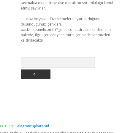
taşımakta olup, siteye üye olarak bu sorumluluğu kabul
etmiş sayılırlar.
Hukuka ve yasal düzenlemelere aykırı olduğunu
düşündüğünüz içerikleri,
backlinkpanelicomtr@gmail.com
adresine bildirmeniz
halinde, ilgili içerikler yasal süre içerisinde sitemizden
kaldırılacaktır.
Arama
06 0 726
Telegram: @karabul