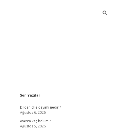
Sidebar
Son Yazılar
https://grandoperabetgiris.com/
tulipbetgiris.org
Dilden dile deyimi nedir ?
Ağustos 6, 2026
Avesta kaç bölüm ?
Ağustos 5, 2026