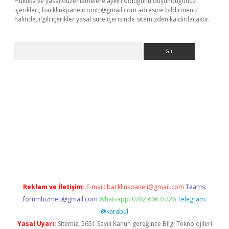
Hukuka ve yasal düzenlemelere aykırı olduğunu düşündüğünüz
içerikleri,
backlinkpanelicomtr@gmail.com
adresine bildirmeniz
halinde, ilgili içerikler yasal süre içerisinde sitemizden kaldırılacaktır.
Arama
is.org
Reklam ve İletişim:
E-mail:
backlinkpaneli@gmail.com
Teams:
forumhizmeti@gmail.com
Whatsapp: 0262 606 0 726
Telegram:
@karabul
Yasal Uyarı:
Sitemiz, 5651 Sayılı Kanun gereğince Bilgi Teknolojileri