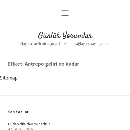
menüyü
Anasayfa
aç
Gizlilik Politikası
Günlük Yorumlar
Yasal Uyarı
Hayata farklı bir açıdan bakmanı sağlayan paylaşımlar.
Hakkımızda
Etiket:
Antrepo geliri ne kadar
Sitemap
Sidebar
Son Yazılar
Dilden dile deyimi nedir ?
Ağustos 6, 2026