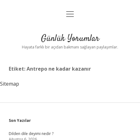
menüyü
Anasayfa
aç
Gizlilik Politikası
Günlük Yorumlar
Yasal Uyarı
Hayata farklı bir açıdan bakmanı sağlayan paylaşımlar.
Hakkımızda
Etiket:
Antrepo ne kadar kazanır
Sitemap
Sidebar
Son Yazılar
Dilden dile deyimi nedir ?
Ağustos 6, 2026