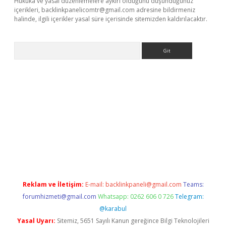
Hukuka ve yasal düzenlemelere aykırı olduğunu düşündüğünüz
içerikleri,
backlinkpanelicomtr@gmail.com
adresine bildirmeniz
halinde, ilgili içerikler yasal süre içerisinde sitemizden kaldırılacaktır.
Arama
is.org
Reklam ve İletişim:
E-mail:
backlinkpaneli@gmail.com
Teams:
forumhizmeti@gmail.com
Whatsapp: 0262 606 0 726
Telegram:
@karabul
Yasal Uyarı:
Sitemiz, 5651 Sayılı Kanun gereğince Bilgi Teknolojileri