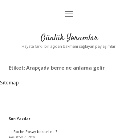
menüyü
Anasayfa
aç
Gizlilik Politikası
Günlük Yorumlar
Yasal Uyarı
Hayata farklı bir açıdan bakmanı sağlayan paylaşımlar.
Hakkımızda
Etiket:
Arapçada berre ne anlama gelir
Sitemap
Sidebar
Son Yazılar
La Roche-Posay bitkisel mi ?
Ağustos 7, 2026