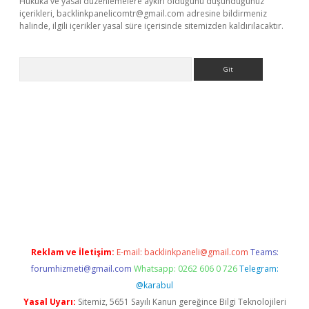
Hukuka ve yasal düzenlemelere aykırı olduğunu düşündüğünüz
içerikleri,
backlinkpanelicomtr@gmail.com
adresine bildirmeniz
halinde, ilgili içerikler yasal süre içerisinde sitemizden kaldırılacaktır.
Arama
ris.org
Reklam ve İletişim:
E-mail:
backlinkpaneli@gmail.com
Teams:
forumhizmeti@gmail.com
Whatsapp: 0262 606 0 726
Telegram:
@karabul
Yasal Uyarı:
Sitemiz, 5651 Sayılı Kanun gereğince Bilgi Teknolojileri