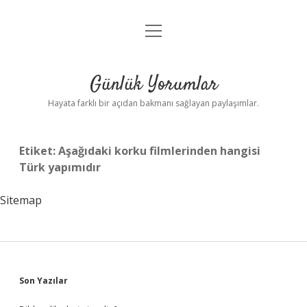
menüyü
Anasayfa
aç
Gizlilik Politikası
Günlük Yorumlar
Yasal Uyarı
Hayata farklı bir açıdan bakmanı sağlayan paylaşımlar.
Hakkımızda
Etiket:
Aşağıdaki korku filmlerinden hangisi
Türk yapımıdır
Sitemap
Sidebar
Son Yazılar