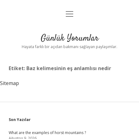
menüyü
Anasayfa
aç
Gizlilik Politikası
Günlük Yorumlar
Yasal Uyarı
Hayata farklı bir açıdan bakmanı sağlayan paylaşımlar.
Hakkımızda
Etiket:
Baz kelimesinin eş anlamlısı nedir
Sitemap
Sidebar
Son Yazılar
What are the examples of horst mountains ?
Ağustos 9, 2026