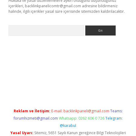
Hukuka ve yasal düzenlemelere aykırı olduğunu düşündüğünüz
içerikleri,
backlinkpanelicomtr@gmail.com
adresine bildirmeniz
halinde, ilgili içerikler yasal süre içerisinde sitemizden kaldırılacaktır.
Arama
is.org
Reklam ve İletişim:
E-mail:
backlinkpaneli@gmail.com
Teams:
forumhizmeti@gmail.com
Whatsapp: 0262 606 0 726
Telegram:
@karabul
Yasal Uyarı:
Sitemiz, 5651 Sayılı Kanun gereğince Bilgi Teknolojileri