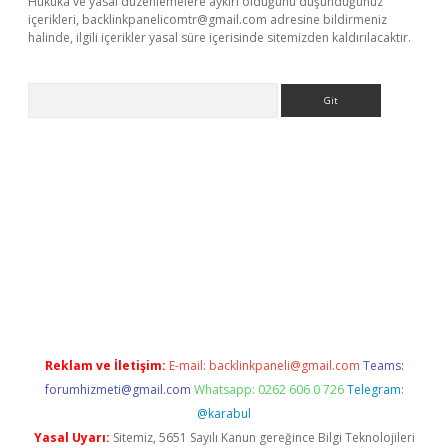
Hukuka ve yasal düzenlemelere aykırı olduğunu düşündüğünüz
içerikleri,
backlinkpanelicomtr@gmail.com
adresine bildirmeniz
halinde, ilgili içerikler yasal süre içerisinde sitemizden kaldırılacaktır.
Arama
ris.org
Reklam ve İletişim:
E-mail:
backlinkpaneli@gmail.com
Teams:
forumhizmeti@gmail.com
Whatsapp: 0262 606 0 726
Telegram:
@karabul
Yasal Uyarı:
Sitemiz, 5651 Sayılı Kanun gereğince Bilgi Teknolojileri