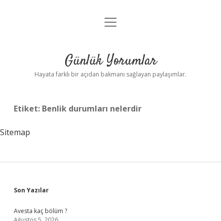
menüyü
Anasayfa
aç
Gizlilik Politikası
Günlük Yorumlar
Yasal Uyarı
Hayata farklı bir açıdan bakmanı sağlayan paylaşımlar.
Hakkımızda
Etiket:
Benlik durumları nelerdir
Sitemap
Sidebar
Son Yazılar
Avesta kaç bölüm ?
Ağustos 5, 2026