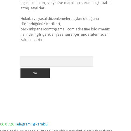
taşımakta olup, siteye üye olarak bu sorumluluğu kabul
etmiş sayılırlar.
Hukuka ve yasal düzenlemelere aykırı olduğunu
düşündüğünüz içerikleri,
backlinkpanelicomtr@gmail.com
adresine bildirmeniz
halinde, ilgili içerikler yasal süre içerisinde sitemizden
kaldırılacaktır.
Arama
06 0 726
Telegram: @karabul