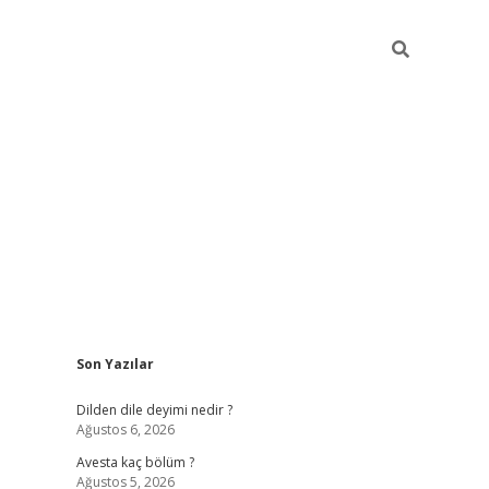
Sidebar
Son Yazılar
https://grandoperabetgiris.com/
tulipbetgiris.org
Dilden dile deyimi nedir ?
Ağustos 6, 2026
Avesta kaç bölüm ?
Ağustos 5, 2026