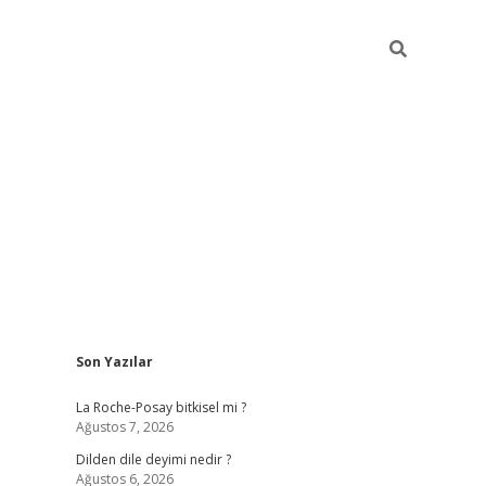
Sidebar
Son Yazılar
https://grandoperabetgiris.com/
tulipbetgiris.org
La Roche-Posay bitkisel mi ?
Ağustos 7, 2026
Dilden dile deyimi nedir ?
Ağustos 6, 2026