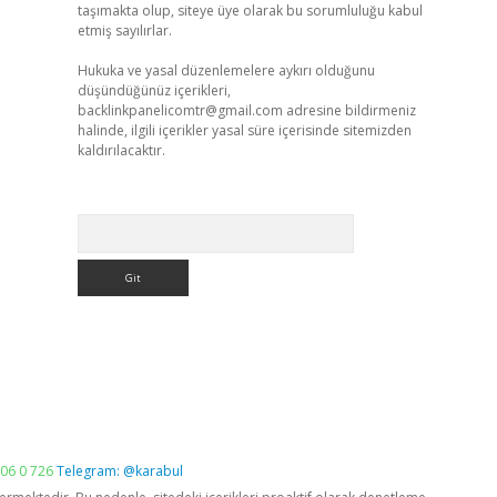
taşımakta olup, siteye üye olarak bu sorumluluğu kabul
etmiş sayılırlar.
Hukuka ve yasal düzenlemelere aykırı olduğunu
düşündüğünüz içerikleri,
backlinkpanelicomtr@gmail.com
adresine bildirmeniz
halinde, ilgili içerikler yasal süre içerisinde sitemizden
kaldırılacaktır.
Arama
06 0 726
Telegram: @karabul