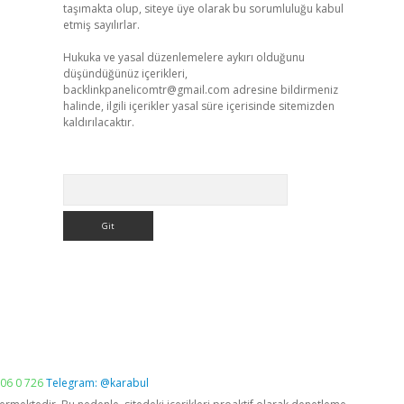
taşımakta olup, siteye üye olarak bu sorumluluğu kabul
etmiş sayılırlar.
Hukuka ve yasal düzenlemelere aykırı olduğunu
düşündüğünüz içerikleri,
backlinkpanelicomtr@gmail.com
adresine bildirmeniz
halinde, ilgili içerikler yasal süre içerisinde sitemizden
kaldırılacaktır.
Arama
06 0 726
Telegram: @karabul