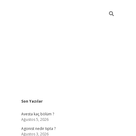
Sidebar
Son Yazılar
https://grandoperabetgiris.com/
tulipbetgiris.org
Avesta kaç bölüm ?
Ağustos 5, 2026
Agonist nedir tıpta ?
Ağustos 3, 2026