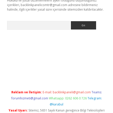
Hukuka ve yasal düzenlemelere aykırı olduğunu düşündüğünüz
içerikleri,
backlinkpanelicomtr@gmail.com
adresine bildirmeniz
halinde, ilgili içerikler yasal süre içerisinde sitemizden kaldırılacaktır.
Arama
is.org
Reklam ve İletişim:
E-mail:
backlinkpaneli@gmail.com
Teams:
forumhizmeti@gmail.com
Whatsapp: 0262 606 0 726
Telegram:
@karabul
Yasal Uyarı:
Sitemiz, 5651 Sayılı Kanun gereğince Bilgi Teknolojileri