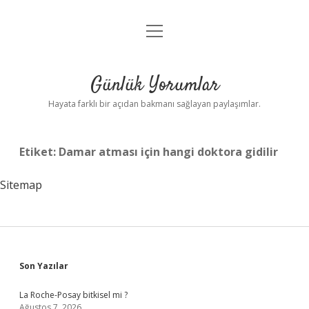
menüyü
Anasayfa
aç
Gizlilik Politikası
Günlük Yorumlar
Yasal Uyarı
Hayata farklı bir açıdan bakmanı sağlayan paylaşımlar.
Hakkımızda
Etiket:
Damar atması için hangi doktora gidilir
Sitemap
Sidebar
Son Yazılar
La Roche-Posay bitkisel mi ?
Ağustos 7, 2026