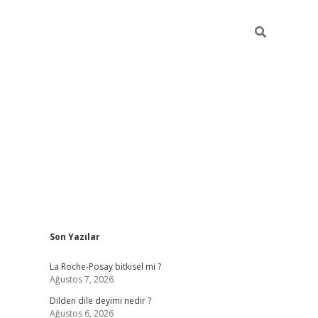
Sidebar
Son Yazılar
https://grandoperabetgiris.com/
tulipbetgiris.org
La Roche-Posay bitkisel mi ?
Ağustos 7, 2026
Dilden dile deyimi nedir ?
Ağustos 6, 2026