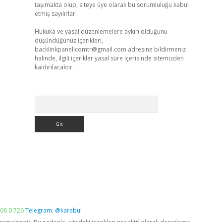
taşımakta olup, siteye üye olarak bu sorumluluğu kabul
etmiş sayılırlar.
Hukuka ve yasal düzenlemelere aykırı olduğunu
düşündüğünüz içerikleri,
backlinkpanelicomtr@gmail.com
adresine bildirmeniz
halinde, ilgili içerikler yasal süre içerisinde sitemizden
kaldırılacaktır.
Arama
06 0 726
Telegram: @karabul