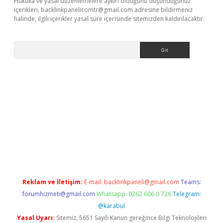
Hukuka ve yasal düzenlemelere aykırı olduğunu düşündüğünüz
içerikleri,
backlinkpanelicomtr@gmail.com
adresine bildirmeniz
halinde, ilgili içerikler yasal süre içerisinde sitemizden kaldırılacaktır.
Arama
is.org
Reklam ve İletişim:
E-mail:
backlinkpaneli@gmail.com
Teams:
forumhizmeti@gmail.com
Whatsapp: 0262 606 0 726
Telegram:
@karabul
Yasal Uyarı:
Sitemiz, 5651 Sayılı Kanun gereğince Bilgi Teknolojileri