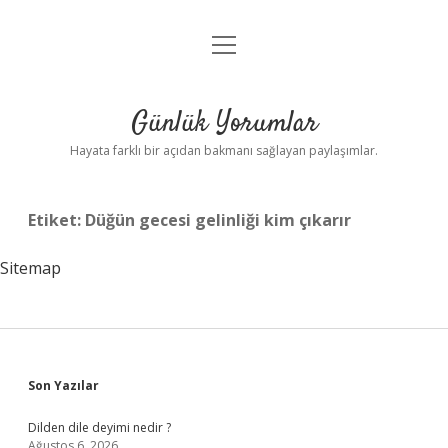
menüyü
Anasayfa
aç
Gizlilik Politikası
Günlük Yorumlar
Yasal Uyarı
Hayata farklı bir açıdan bakmanı sağlayan paylaşımlar.
Hakkımızda
Etiket:
Düğün gecesi gelinliği kim çıkarır
Sitemap
Sidebar
Son Yazılar
Dilden dile deyimi nedir ?
Ağustos 6, 2026