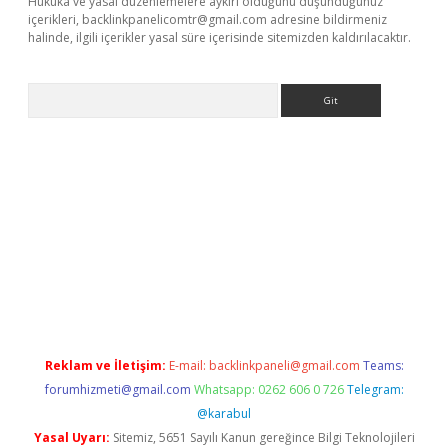
Hukuka ve yasal düzenlemelere aykırı olduğunu düşündüğünüz
içerikleri,
backlinkpanelicomtr@gmail.com
adresine bildirmeniz
halinde, ilgili içerikler yasal süre içerisinde sitemizden kaldırılacaktır.
Arama
ris.org
Reklam ve İletişim:
E-mail:
backlinkpaneli@gmail.com
Teams:
forumhizmeti@gmail.com
Whatsapp: 0262 606 0 726
Telegram:
@karabul
Yasal Uyarı:
Sitemiz, 5651 Sayılı Kanun gereğince Bilgi Teknolojileri