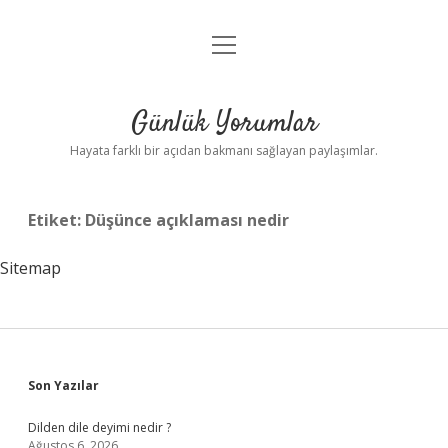
menüyü
Anasayfa
aç
Gizlilik Politikası
Günlük Yorumlar
Yasal Uyarı
Hayata farklı bir açıdan bakmanı sağlayan paylaşımlar.
Hakkımızda
Etiket:
Düşünce açıklaması nedir
Sitemap
Sidebar
Son Yazılar
Dilden dile deyimi nedir ?
Ağustos 6, 2026