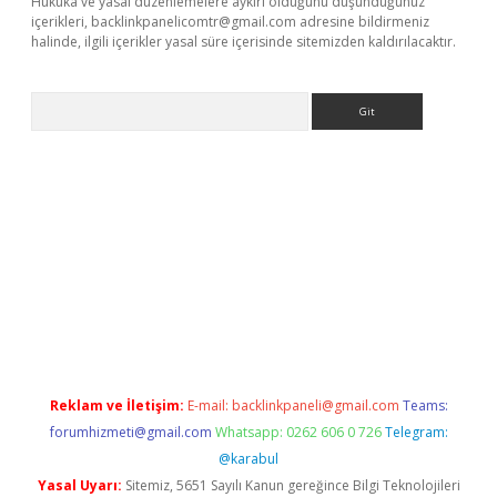
Hukuka ve yasal düzenlemelere aykırı olduğunu düşündüğünüz
içerikleri,
backlinkpanelicomtr@gmail.com
adresine bildirmeniz
halinde, ilgili içerikler yasal süre içerisinde sitemizden kaldırılacaktır.
Arama
ris.org
Reklam ve İletişim:
E-mail:
backlinkpaneli@gmail.com
Teams:
forumhizmeti@gmail.com
Whatsapp: 0262 606 0 726
Telegram:
@karabul
Yasal Uyarı:
Sitemiz, 5651 Sayılı Kanun gereğince Bilgi Teknolojileri