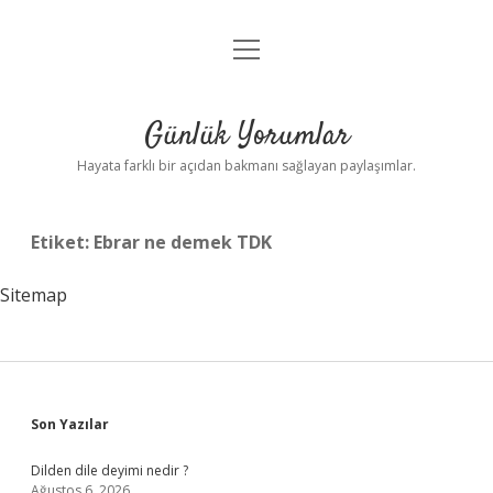
menüyü
Anasayfa
aç
Gizlilik Politikası
Günlük Yorumlar
Yasal Uyarı
Hayata farklı bir açıdan bakmanı sağlayan paylaşımlar.
Hakkımızda
Etiket:
Ebrar ne demek TDK
Sitemap
Sidebar
Son Yazılar
Dilden dile deyimi nedir ?
Ağustos 6, 2026