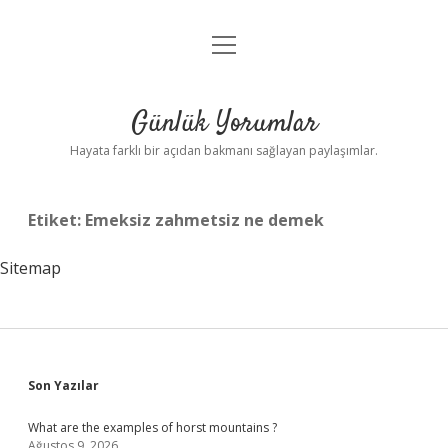
menüyü
Anasayfa
aç
Gizlilik Politikası
Günlük Yorumlar
Yasal Uyarı
Hayata farklı bir açıdan bakmanı sağlayan paylaşımlar.
Hakkımızda
Etiket:
Emeksiz zahmetsiz ne demek
Sitemap
Sidebar
Son Yazılar
What are the examples of horst mountains ?
Ağustos 9, 2026