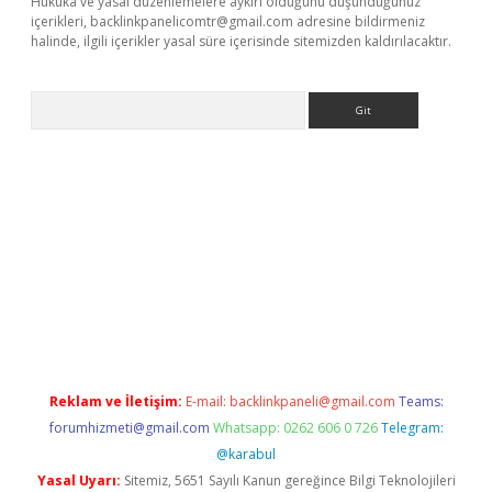
Hukuka ve yasal düzenlemelere aykırı olduğunu düşündüğünüz
içerikleri,
backlinkpanelicomtr@gmail.com
adresine bildirmeniz
halinde, ilgili içerikler yasal süre içerisinde sitemizden kaldırılacaktır.
Arama
is.org
Reklam ve İletişim:
E-mail:
backlinkpaneli@gmail.com
Teams:
forumhizmeti@gmail.com
Whatsapp: 0262 606 0 726
Telegram:
@karabul
Yasal Uyarı:
Sitemiz, 5651 Sayılı Kanun gereğince Bilgi Teknolojileri