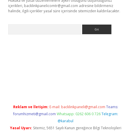
Hukuka ve yasal düzenlemelere aykırı olduğunu düşündüğünüz
içerikleri,
backlinkpanelicomtr@gmail.com
adresine bildirmeniz
halinde, ilgili içerikler yasal süre içerisinde sitemizden kaldırılacaktır.
Arama
is.org
Reklam ve İletişim:
E-mail:
backlinkpaneli@gmail.com
Teams:
forumhizmeti@gmail.com
Whatsapp: 0262 606 0 726
Telegram:
@karabul
Yasal Uyarı:
Sitemiz, 5651 Sayılı Kanun gereğince Bilgi Teknolojileri