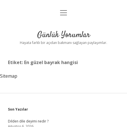
menüyü
Anasayfa
aç
Gizlilik Politikası
Günlük Yorumlar
Yasal Uyarı
Hayata farklı bir açıdan bakmanı sağlayan paylaşımlar.
Hakkımızda
Etiket:
En güzel bayrak hangisi
Sitemap
Sidebar
Son Yazılar
Dilden dile deyimi nedir ?
Ağustos 6, 2026