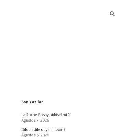
Sidebar
Son Yazılar
https://grandoperabetgiris.com/
tulipbetgiris.org
La Roche-Posay bitkisel mi ?
Ağustos 7, 2026
Dilden dile deyimi nedir ?
Ağustos 6, 2026