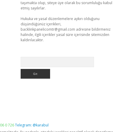
taşımakta olup, siteye üye olarak bu sorumluluğu kabul
etmiş sayılırlar.
Hukuka ve yasal düzenlemelere aykırı olduğunu
düşündüğünüz içerikleri,
backlinkpanelicomtr@gmail.com
adresine bildirmeniz
halinde, ilgili içerikler yasal süre içerisinde sitemizden
kaldırılacaktır.
Arama
06 0 726
Telegram: @karabul