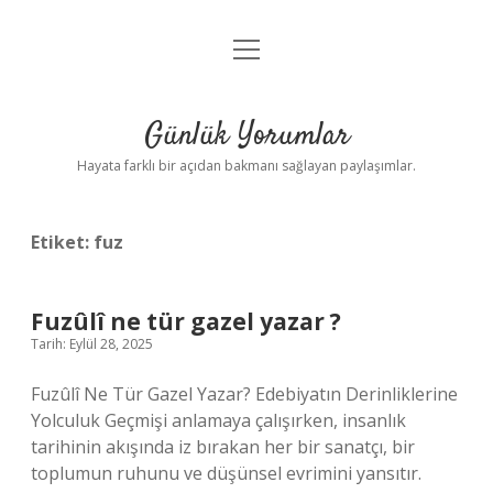
menüyü
Anasayfa
aç
Gizlilik Politikası
Günlük Yorumlar
Yasal Uyarı
Hayata farklı bir açıdan bakmanı sağlayan paylaşımlar.
Hakkımızda
Etiket:
fuz
Fuzûlî ne tür gazel yazar ?
Tarih: Eylül 28, 2025
Fuzûlî Ne Tür Gazel Yazar? Edebiyatın Derinliklerine
Yolculuk Geçmişi anlamaya çalışırken, insanlık
tarihinin akışında iz bırakan her bir sanatçı, bir
toplumun ruhunu ve düşünsel evrimini yansıtır.