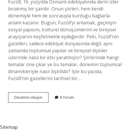
Fuzûlî, 16. yüzyılda Osmanlı edebiyatında derin izler
bırakmış bir şairdir. Onun şiirleri, hem kendi
dönemiyle hem de sonrasıyla kurduğu bağlarla
anlam kazanır. Bugün, Fuzûlî’yi anlamak, geçmişin
sosyal yapısını, kültürel dönüşümlerini ve bireysel
arayışlarını keşfetmekle eşdeğerdir. Peki, Fuzûlî’nin
gazelleri, sadece edebiyat dünyasında değil, aynı
zamanda toplumsal yapılar ve bireysel ilişkiler
üzerinde nasıl bir etki yaratmıştır? Şiirlerinde hangi
temalar öne çıkar ve bu temalar, dönemin toplumsal
dinamikleriyle nasıl ilişkilidir? İşte bu yazıda,
Fuzûlî’nin gazellerini tarihsel bir…
Fuzûlî
Devamını okuyun
8 Yorum
ne
tür
gazel
yazar
?
Sitemap