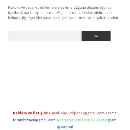
Hukuka ve yasal düzenlemelere aykırı olduğunu düşündüğünüz
içerikleri,
backlinkpanelicomtr@gmail.com
adresine bildirmeniz
halinde, ilgili içerikler yasal süre içerisinde sitemizden kaldırılacaktır.
Arama
is.org
Reklam ve İletişim:
E-mail:
backlinkpaneli@gmail.com
Teams:
forumhizmeti@gmail.com
Whatsapp: 0262 606 0 726
Telegram:
@karabul