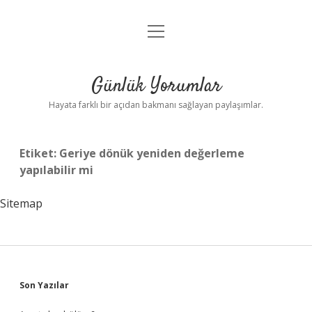
menüyü
Anasayfa
aç
Gizlilik Politikası
Günlük Yorumlar
Yasal Uyarı
Hayata farklı bir açıdan bakmanı sağlayan paylaşımlar.
Hakkımızda
Etiket:
Geriye dönük yeniden değerleme
yapılabilir mi
Sitemap
Sidebar
Son Yazılar