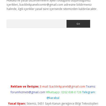
Hukuka ve yasal düzenlemelere aykırı olduğunu düşündüğünüz
içerikleri,
backlinkpanelicomtr@gmail.com
adresine bildirmeniz
halinde, ilgili içerikler yasal süre içerisinde sitemizden kaldırılacaktır.
Arama
is.org
Reklam ve İletişim:
E-mail:
backlinkpaneli@gmail.com
Teams:
forumhizmeti@gmail.com
Whatsapp: 0262 606 0 726
Telegram:
@karabul
Yasal Uyarı:
Sitemiz, 5651 Sayılı Kanun gereğince Bilgi Teknolojileri