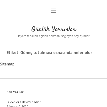
menüyü
Anasayfa
aç
Gizlilik Politikası
Günlük Yorumlar
Yasal Uyarı
Hayata farklı bir açıdan bakmanı sağlayan paylaşımlar.
Hakkımızda
Etiket:
Güneş tutulması esnasında neler olur
Sitemap
Sidebar
Son Yazılar
Dilden dile deyimi nedir ?
Ağustos 6, 2026