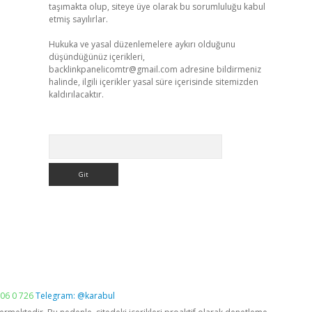
taşımakta olup, siteye üye olarak bu sorumluluğu kabul
etmiş sayılırlar.
Hukuka ve yasal düzenlemelere aykırı olduğunu
düşündüğünüz içerikleri,
backlinkpanelicomtr@gmail.com
adresine bildirmeniz
halinde, ilgili içerikler yasal süre içerisinde sitemizden
kaldırılacaktır.
Arama
06 0 726
Telegram: @karabul