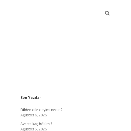
Sidebar
Son Yazılar
https://grandoperabetgiris.com/
tulipbetgiris.org
Dilden dile deyimi nedir ?
Ağustos 6, 2026
Avesta kaç bölüm ?
Ağustos 5, 2026