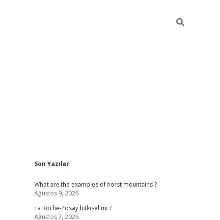
Sidebar
Son Yazılar
https://grandoperabetgiris.com/
tulipbetgiris.org
What are the examples of horst mountains ?
Ağustos 9, 2026
La Roche-Posay bitkisel mi ?
Ağustos 7, 2026