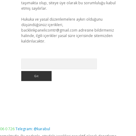
taşımakta olup, siteye üye olarak bu sorumluluğu kabul
etmiş sayılırlar.
Hukuka ve yasal düzenlemelere aykırı olduğunu
düşündüğünüz içerikleri,
backlinkpanelicomtr@gmail.com
adresine bildirmeniz
halinde, ilgili içerikler yasal süre içerisinde sitemizden
kaldırılacaktır.
Arama
06 0 726
Telegram: @karabul