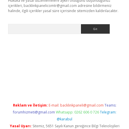
Hukuka ve yasal düzenlemelere aykırı olduğunu düşündüğünüz
içerikleri,
backlinkpanelicomtr@gmail.com
adresine bildirmeniz
halinde, ilgili içerikler yasal süre içerisinde sitemizden kaldırılacaktır.
Arama
ris.org
Reklam ve İletişim:
E-mail:
backlinkpaneli@gmail.com
Teams:
forumhizmeti@gmail.com
Whatsapp: 0262 606 0 726
Telegram:
@karabul
Yasal Uyarı:
Sitemiz, 5651 Sayılı Kanun gereğince Bilgi Teknolojileri