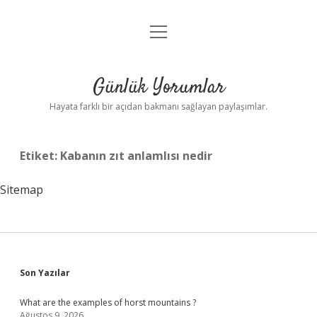
menüyü
Anasayfa
aç
Gizlilik Politikası
Günlük Yorumlar
Yasal Uyarı
Hayata farklı bir açıdan bakmanı sağlayan paylaşımlar.
Hakkımızda
Etiket:
Kabanın zıt anlamlısı nedir
Sitemap
Sidebar
Son Yazılar
What are the examples of horst mountains ?
Ağustos 9, 2026