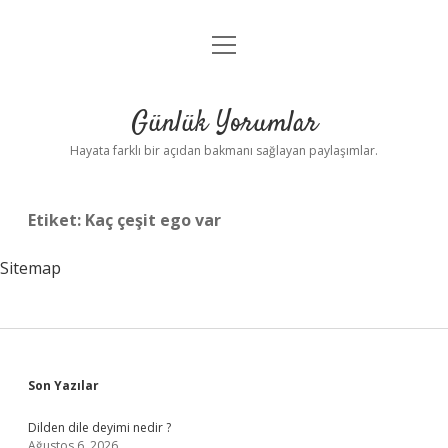
menüyü
Anasayfa
aç
Gizlilik Politikası
Günlük Yorumlar
Yasal Uyarı
Hayata farklı bir açıdan bakmanı sağlayan paylaşımlar.
Hakkımızda
Etiket:
Kaç çeşit ego var
Sitemap
Sidebar
Son Yazılar
Dilden dile deyimi nedir ?
Ağustos 6, 2026