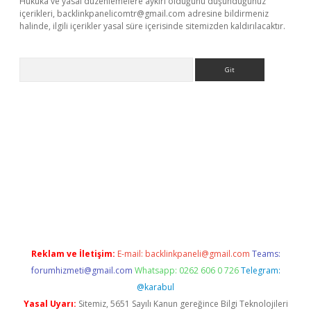
Hukuka ve yasal düzenlemelere aykırı olduğunu düşündüğünüz
içerikleri,
backlinkpanelicomtr@gmail.com
adresine bildirmeniz
halinde, ilgili içerikler yasal süre içerisinde sitemizden kaldırılacaktır.
Arama
is.org
Reklam ve İletişim:
E-mail:
backlinkpaneli@gmail.com
Teams:
forumhizmeti@gmail.com
Whatsapp: 0262 606 0 726
Telegram:
@karabul
Yasal Uyarı:
Sitemiz, 5651 Sayılı Kanun gereğince Bilgi Teknolojileri