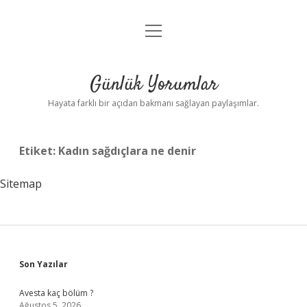
menüyü
Anasayfa
aç
Gizlilik Politikası
Günlük Yorumlar
Yasal Uyarı
Hayata farklı bir açıdan bakmanı sağlayan paylaşımlar.
Hakkımızda
Etiket:
Kadın sağdıçlara ne denir
Sitemap
Sidebar
Son Yazılar
Avesta kaç bölüm ?
Ağustos 5, 2026