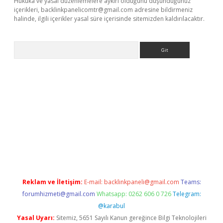
Hukuka ve yasal düzenlemelere aykırı olduğunu düşündüğünüz
içerikleri,
backlinkpanelicomtr@gmail.com
adresine bildirmeniz
halinde, ilgili içerikler yasal süre içerisinde sitemizden kaldırılacaktır.
Arama
ris.org
Reklam ve İletişim:
E-mail:
backlinkpaneli@gmail.com
Teams:
forumhizmeti@gmail.com
Whatsapp: 0262 606 0 726
Telegram:
@karabul
Yasal Uyarı:
Sitemiz, 5651 Sayılı Kanun gereğince Bilgi Teknolojileri