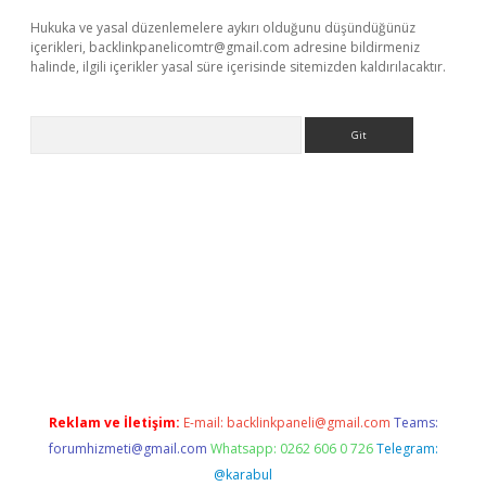
Hukuka ve yasal düzenlemelere aykırı olduğunu düşündüğünüz
içerikleri,
backlinkpanelicomtr@gmail.com
adresine bildirmeniz
halinde, ilgili içerikler yasal süre içerisinde sitemizden kaldırılacaktır.
Arama
ris.org
Reklam ve İletişim:
E-mail:
backlinkpaneli@gmail.com
Teams:
forumhizmeti@gmail.com
Whatsapp: 0262 606 0 726
Telegram:
@karabul