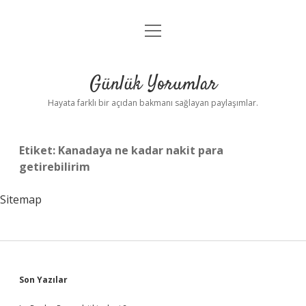
menüyü
Anasayfa
aç
Gizlilik Politikası
Günlük Yorumlar
Yasal Uyarı
Hayata farklı bir açıdan bakmanı sağlayan paylaşımlar.
Hakkımızda
Etiket:
Kanadaya ne kadar nakit para
getirebilirim
Sitemap
Sidebar
Son Yazılar