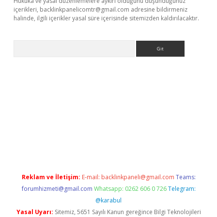
Hukuka ve yasal düzenlemelere aykırı olduğunu düşündüğünüz
içerikleri,
backlinkpanelicomtr@gmail.com
adresine bildirmeniz
halinde, ilgili içerikler yasal süre içerisinde sitemizden kaldırılacaktır.
Arama
is.org
Reklam ve İletişim:
E-mail:
backlinkpaneli@gmail.com
Teams:
forumhizmeti@gmail.com
Whatsapp: 0262 606 0 726
Telegram:
@karabul
Yasal Uyarı:
Sitemiz, 5651 Sayılı Kanun gereğince Bilgi Teknolojileri