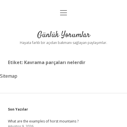
menüyü
Anasayfa
aç
Gizlilik Politikası
Günlük Yorumlar
Yasal Uyarı
Hayata farklı bir açıdan bakmanı sağlayan paylaşımlar.
Hakkımızda
Etiket:
Kavrama parçaları nelerdir
Sitemap
Sidebar
Son Yazılar
What are the examples of horst mountains ?
Ağustos 9, 2026