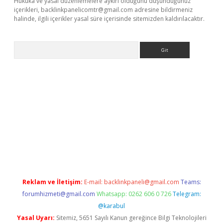
Hukuka ve yasal düzenlemelere aykırı olduğunu düşündüğünüz
içerikleri,
backlinkpanelicomtr@gmail.com
adresine bildirmeniz
halinde, ilgili içerikler yasal süre içerisinde sitemizden kaldırılacaktır.
Arama
ris.org
Reklam ve İletişim:
E-mail:
backlinkpaneli@gmail.com
Teams:
forumhizmeti@gmail.com
Whatsapp: 0262 606 0 726
Telegram:
@karabul
Yasal Uyarı:
Sitemiz, 5651 Sayılı Kanun gereğince Bilgi Teknolojileri