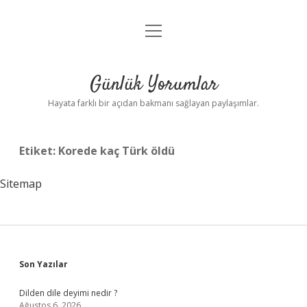
menüyü
Anasayfa
aç
Gizlilik Politikası
Günlük Yorumlar
Yasal Uyarı
Hayata farklı bir açıdan bakmanı sağlayan paylaşımlar.
Hakkımızda
Etiket:
Korede kaç Türk öldü
Sitemap
Sidebar
Son Yazılar
Dilden dile deyimi nedir ?
Ağustos 6, 2026