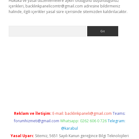
Hukuka ve yasal düzenlemelere aykırı olduğunu düşündüğünüz
içerikleri,
backlinkpanelicomtr@gmail.com
adresine bildirmeniz
halinde, ilgili içerikler yasal süre içerisinde sitemizden kaldırılacaktır.
Arama
is.org
Reklam ve İletişim:
E-mail:
backlinkpaneli@gmail.com
Teams:
forumhizmeti@gmail.com
Whatsapp: 0262 606 0 726
Telegram:
@karabul
Yasal Uyarı:
Sitemiz, 5651 Sayılı Kanun gereğince Bilgi Teknolojileri