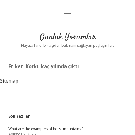
menüyü
Anasayfa
aç
Gizlilik Politikası
Günlük Yorumlar
Yasal Uyarı
Hayata farklı bir açıdan bakmanı sağlayan paylaşımlar.
Hakkımızda
Etiket:
Korku kaç yılında çıktı
Sitemap
Sidebar
Son Yazılar
What are the examples of horst mountains ?
Ağustos 9, 2026