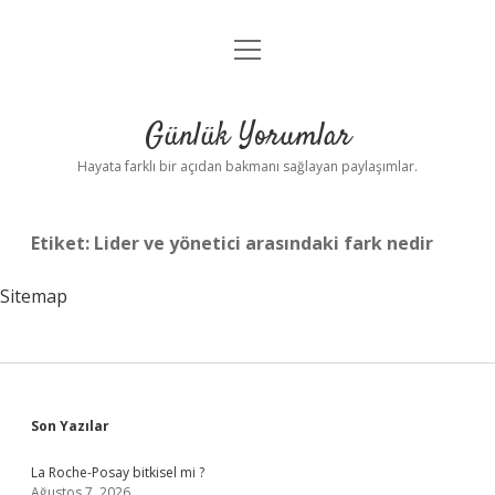
menüyü
Anasayfa
aç
Gizlilik Politikası
Günlük Yorumlar
Yasal Uyarı
Hayata farklı bir açıdan bakmanı sağlayan paylaşımlar.
Hakkımızda
Etiket:
Lider ve yönetici arasındaki fark nedir
Sitemap
Sidebar
Son Yazılar
La Roche-Posay bitkisel mi ?
Ağustos 7, 2026