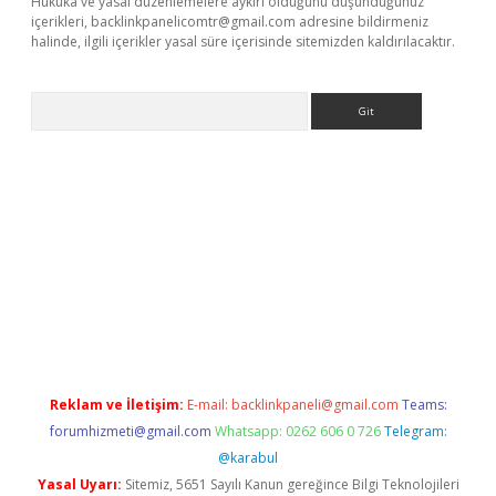
Hukuka ve yasal düzenlemelere aykırı olduğunu düşündüğünüz
içerikleri,
backlinkpanelicomtr@gmail.com
adresine bildirmeniz
halinde, ilgili içerikler yasal süre içerisinde sitemizden kaldırılacaktır.
Arama
is.org
Reklam ve İletişim:
E-mail:
backlinkpaneli@gmail.com
Teams:
forumhizmeti@gmail.com
Whatsapp: 0262 606 0 726
Telegram:
@karabul
Yasal Uyarı:
Sitemiz, 5651 Sayılı Kanun gereğince Bilgi Teknolojileri