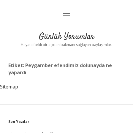
menüyü
Anasayfa
aç
Gizlilik Politikası
Günlük Yorumlar
Yasal Uyarı
Hayata farklı bir açıdan bakmanı sağlayan paylaşımlar.
Hakkımızda
Etiket:
Peygamber efendimiz dolunayda ne
yapardı
Sitemap
Sidebar
Son Yazılar