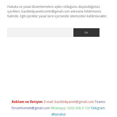
Hukuka ve yasal düzenlemelere aykırı olduğunu düşündüğünüz
içerikleri,
backlinkpanelicomtr@gmail.com
adresine bildirmeniz
halinde, ilgili içerikler yasal süre içerisinde sitemizden kaldırılacaktır.
Arama
is.org
Reklam ve İletişim:
E-mail:
backlinkpaneli@gmail.com
Teams:
forumhizmeti@gmail.com
Whatsapp: 0262 606 0 726
Telegram:
@karabul