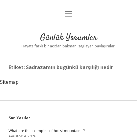
menüyü
Anasayfa
aç
Gizlilik Politikası
Günlük Yorumlar
Yasal Uyarı
Hayata farklı bir açıdan bakmanı sağlayan paylaşımlar.
Hakkımızda
Etiket:
Sadrazamın bugünkü karşılığı nedir
Sitemap
Sidebar
Son Yazılar
What are the examples of horst mountains ?
Ağustos 9, 2026