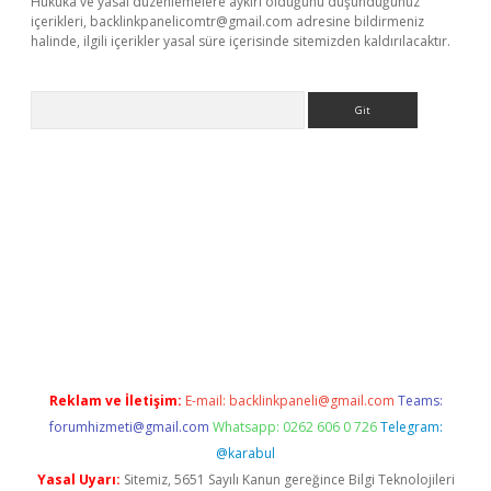
Hukuka ve yasal düzenlemelere aykırı olduğunu düşündüğünüz
içerikleri,
backlinkpanelicomtr@gmail.com
adresine bildirmeniz
halinde, ilgili içerikler yasal süre içerisinde sitemizden kaldırılacaktır.
Arama
is.org
Reklam ve İletişim:
E-mail:
backlinkpaneli@gmail.com
Teams:
forumhizmeti@gmail.com
Whatsapp: 0262 606 0 726
Telegram:
@karabul
Yasal Uyarı:
Sitemiz, 5651 Sayılı Kanun gereğince Bilgi Teknolojileri