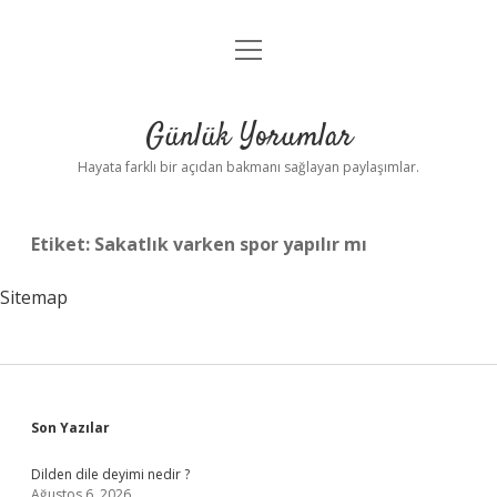
menüyü
Anasayfa
aç
Gizlilik Politikası
Günlük Yorumlar
Yasal Uyarı
Hayata farklı bir açıdan bakmanı sağlayan paylaşımlar.
Hakkımızda
Etiket:
Sakatlık varken spor yapılır mı
Sitemap
Sidebar
Son Yazılar
Dilden dile deyimi nedir ?
Ağustos 6, 2026