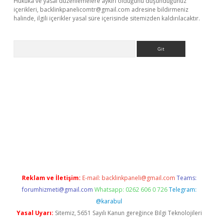
Hukuka ve yasal düzenlemelere aykırı olduğunu düşündüğünüz
içerikleri,
backlinkpanelicomtr@gmail.com
adresine bildirmeniz
halinde, ilgili içerikler yasal süre içerisinde sitemizden kaldırılacaktır.
Arama
is.org
Reklam ve İletişim:
E-mail:
backlinkpaneli@gmail.com
Teams:
forumhizmeti@gmail.com
Whatsapp: 0262 606 0 726
Telegram:
@karabul
Yasal Uyarı:
Sitemiz, 5651 Sayılı Kanun gereğince Bilgi Teknolojileri