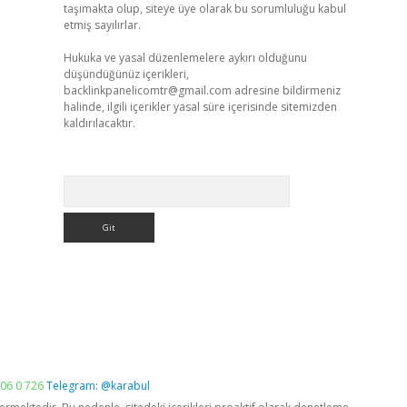
taşımakta olup, siteye üye olarak bu sorumluluğu kabul
etmiş sayılırlar.
Hukuka ve yasal düzenlemelere aykırı olduğunu
düşündüğünüz içerikleri,
backlinkpanelicomtr@gmail.com
adresine bildirmeniz
halinde, ilgili içerikler yasal süre içerisinde sitemizden
kaldırılacaktır.
Arama
06 0 726
Telegram: @karabul