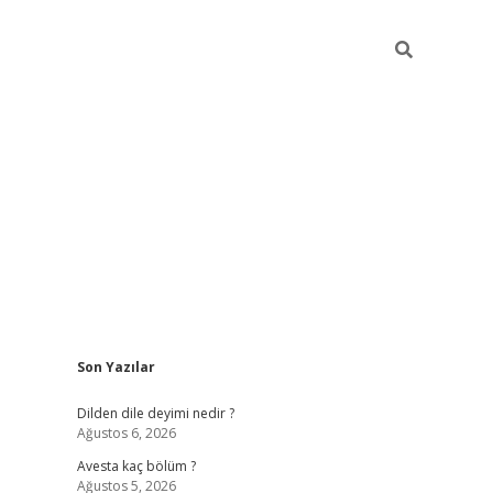
Sidebar
Son Yazılar
https://grandoperabetgiris.com/
tulipbetgiris.org
Dilden dile deyimi nedir ?
Ağustos 6, 2026
Avesta kaç bölüm ?
Ağustos 5, 2026