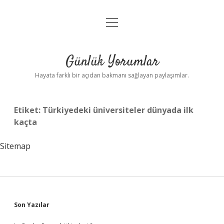
menüyü
Anasayfa
aç
Gizlilik Politikası
Günlük Yorumlar
Yasal Uyarı
Hayata farklı bir açıdan bakmanı sağlayan paylaşımlar.
Hakkımızda
Etiket:
Türkiyedeki üniversiteler dünyada ilk
kaçta
Sitemap
Sidebar
Son Yazılar