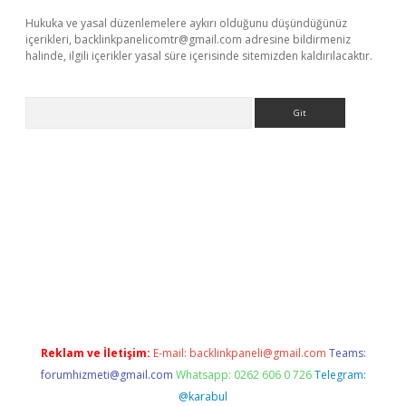
Hukuka ve yasal düzenlemelere aykırı olduğunu düşündüğünüz
içerikleri,
backlinkpanelicomtr@gmail.com
adresine bildirmeniz
halinde, ilgili içerikler yasal süre içerisinde sitemizden kaldırılacaktır.
Arama
is.org
Reklam ve İletişim:
E-mail:
backlinkpaneli@gmail.com
Teams:
forumhizmeti@gmail.com
Whatsapp: 0262 606 0 726
Telegram:
@karabul