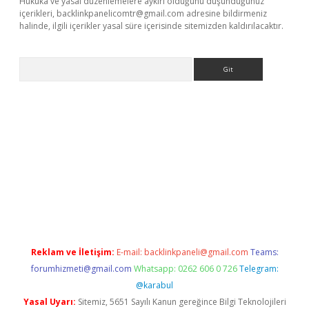
Hukuka ve yasal düzenlemelere aykırı olduğunu düşündüğünüz
içerikleri,
backlinkpanelicomtr@gmail.com
adresine bildirmeniz
halinde, ilgili içerikler yasal süre içerisinde sitemizden kaldırılacaktır.
Arama
is.org
Reklam ve İletişim:
E-mail:
backlinkpaneli@gmail.com
Teams:
forumhizmeti@gmail.com
Whatsapp: 0262 606 0 726
Telegram:
@karabul
Yasal Uyarı:
Sitemiz, 5651 Sayılı Kanun gereğince Bilgi Teknolojileri