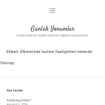
menüyü
Anasayfa
aç
Gizlilik Politikası
Günlük Yorumlar
Yasal Uyarı
Hayata farklı bir açıdan bakmanı sağlayan paylaşımlar.
Hakkımızda
Etiket:
Ülkemizde turizm faaliyetleri nelerdir
Sitemap
Sidebar
Son Yazılar
Avesta kaç bölüm ?
Ağustos 5, 2026