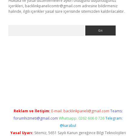
Hukuka ve yasal düzenlemelere aykırı olduğunu düşündüğünüz
içerikleri,
backlinkpanelicomtr@gmail.com
adresine bildirmeniz
halinde, ilgili içerikler yasal süre içerisinde sitemizden kaldırılacaktır.
Arama
is.org
Reklam ve İletişim:
E-mail:
backlinkpaneli@gmail.com
Teams:
forumhizmeti@gmail.com
Whatsapp: 0262 606 0 726
Telegram:
@karabul
Yasal Uyarı:
Sitemiz, 5651 Sayılı Kanun gereğince Bilgi Teknolojileri