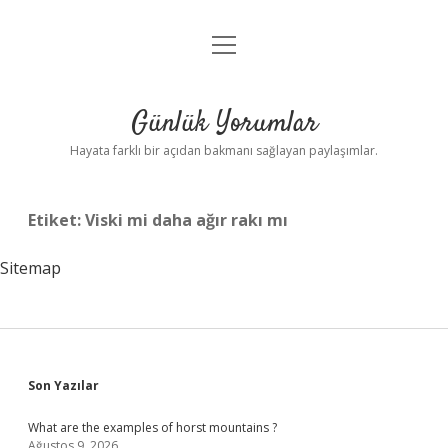
menüyü
Anasayfa
aç
Gizlilik Politikası
Günlük Yorumlar
Yasal Uyarı
Hayata farklı bir açıdan bakmanı sağlayan paylaşımlar.
Hakkımızda
Etiket:
Viski mi daha ağır rakı mı
Sitemap
Sidebar
Son Yazılar
What are the examples of horst mountains ?
Ağustos 9, 2026