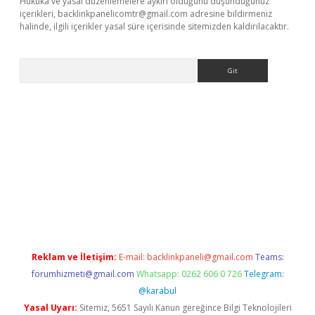
Hukuka ve yasal düzenlemelere aykırı olduğunu düşündüğünüz
içerikleri,
backlinkpanelicomtr@gmail.com
adresine bildirmeniz
halinde, ilgili içerikler yasal süre içerisinde sitemizden kaldırılacaktır.
Arama
is.org
Reklam ve İletişim:
E-mail:
backlinkpaneli@gmail.com
Teams:
forumhizmeti@gmail.com
Whatsapp: 0262 606 0 726
Telegram:
@karabul
Yasal Uyarı:
Sitemiz, 5651 Sayılı Kanun gereğince Bilgi Teknolojileri