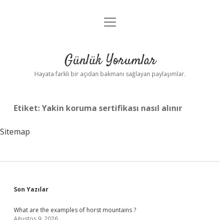
menüyü
Anasayfa
aç
Gizlilik Politikası
Günlük Yorumlar
Yasal Uyarı
Hayata farklı bir açıdan bakmanı sağlayan paylaşımlar.
Hakkımızda
Etiket:
Yakin koruma sertifikası nasıl alınır
Sitemap
Sidebar
Son Yazılar
What are the examples of horst mountains ?
Ağustos 9, 2026