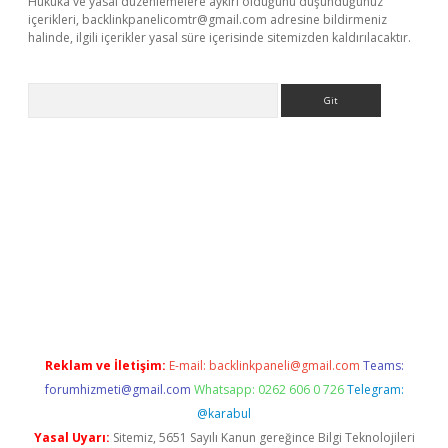
Hukuka ve yasal düzenlemelere aykırı olduğunu düşündüğünüz
içerikleri,
backlinkpanelicomtr@gmail.com
adresine bildirmeniz
halinde, ilgili içerikler yasal süre içerisinde sitemizden kaldırılacaktır.
Arama
/
tulipbetgiris.org
Reklam ve İletişim:
E-mail:
backlinkpaneli@gmail.com
Teams:
forumhizmeti@gmail.com
Whatsapp: 0262 606 0 726
Telegram:
@karabul
Yasal Uyarı:
Sitemiz, 5651 Sayılı Kanun gereğince Bilgi Teknolojileri