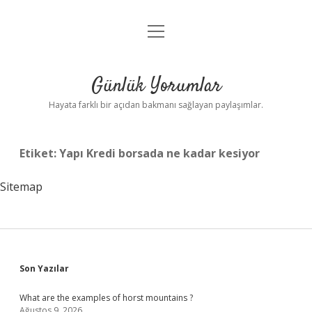
menüyü
Anasayfa
aç
Gizlilik Politikası
Günlük Yorumlar
Yasal Uyarı
Hayata farklı bir açıdan bakmanı sağlayan paylaşımlar.
Hakkımızda
Etiket:
Yapı Kredi borsada ne kadar kesiyor
Sitemap
Sidebar
Son Yazılar
What are the examples of horst mountains ?
Ağustos 9, 2026