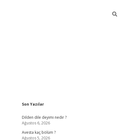
Sidebar
Son Yazılar
https://grandoperabetgiris.com/
tulipbetgiris.or
Dilden dile deyimi nedir ?
Ağustos 6, 2026
Avesta kaç bölüm ?
Ağustos 5, 2026