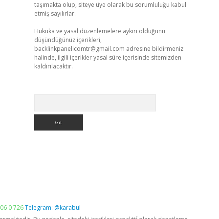
taşımakta olup, siteye üye olarak bu sorumluluğu kabul
etmiş sayılırlar.
Hukuka ve yasal düzenlemelere aykırı olduğunu
düşündüğünüz içerikleri,
backlinkpanelicomtr@gmail.com
adresine bildirmeniz
halinde, ilgili içerikler yasal süre içerisinde sitemizden
kaldırılacaktır.
Arama
06 0 726
Telegram: @karabul