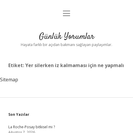
menüyü
Anasayfa
aç
Gizlilik Politikası
Günlük Yorumlar
Yasal Uyarı
Hayata farklı bir açıdan bakmanı sağlayan paylaşımlar.
Hakkımızda
Etiket:
Yer silerken iz kalmaması için ne yapmalı
Sitemap
Sidebar
Son Yazılar
La Roche-Posay bitkisel mi ?
Ağustos 7, 2026