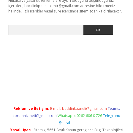
Hukuka ve yasal düzenlemelere aykırı olduğunu düşündüğünüz
içerikleri,
backlinkpanelicomtr@gmail.com
adresine bildirmeniz
halinde, ilgili içerikler yasal süre içerisinde sitemizden kaldırılacaktır.
Arama
ris.org
Reklam ve İletişim:
E-mail:
backlinkpaneli@gmail.com
Teams:
forumhizmeti@gmail.com
Whatsapp: 0262 606 0 726
Telegram:
@karabul
Yasal Uyarı:
Sitemiz, 5651 Sayılı Kanun gereğince Bilgi Teknolojileri