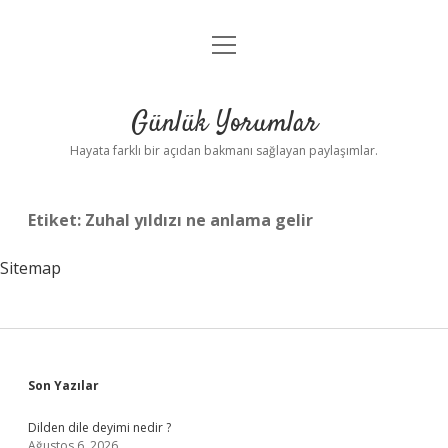
menüyü
Anasayfa
aç
Gizlilik Politikası
Günlük Yorumlar
Yasal Uyarı
Hayata farklı bir açıdan bakmanı sağlayan paylaşımlar.
Hakkımızda
Etiket:
Zuhal yıldızı ne anlama gelir
Sitemap
Sidebar
Son Yazılar
Dilden dile deyimi nedir ?
Ağustos 6, 2026