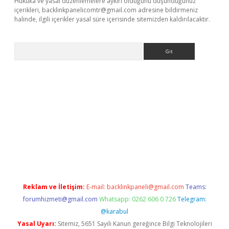
Hukuka ve yasal düzenlemelere aykırı olduğunu düşündüğünüz
içerikleri,
backlinkpanelicomtr@gmail.com
adresine bildirmeniz
halinde, ilgili içerikler yasal süre içerisinde sitemizden kaldırılacaktır.
Arama
is.org
Reklam ve İletişim:
E-mail:
backlinkpaneli@gmail.com
Teams:
forumhizmeti@gmail.com
Whatsapp: 0262 606 0 726
Telegram:
@karabul
Yasal Uyarı:
Sitemiz, 5651 Sayılı Kanun gereğince Bilgi Teknolojileri