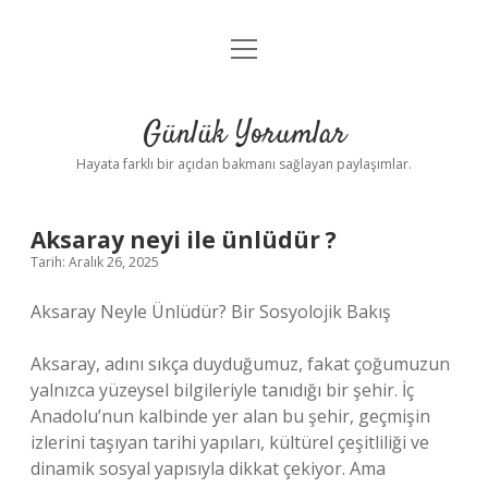
menüyü
Anasayfa
aç
Gizlilik Politikası
Günlük Yorumlar
Yasal Uyarı
Hayata farklı bir açıdan bakmanı sağlayan paylaşımlar.
Hakkımızda
Aksaray neyi ile ünlüdür ?
Tarih: Aralık 26, 2025
Aksaray Neyle Ünlüdür? Bir Sosyolojik Bakış
Aksaray, adını sıkça duyduğumuz, fakat çoğumuzun
yalnızca yüzeysel bilgileriyle tanıdığı bir şehir. İç
Anadolu’nun kalbinde yer alan bu şehir, geçmişin
izlerini taşıyan tarihi yapıları, kültürel çeşitliliği ve
dinamik sosyal yapısıyla dikkat çekiyor. Ama