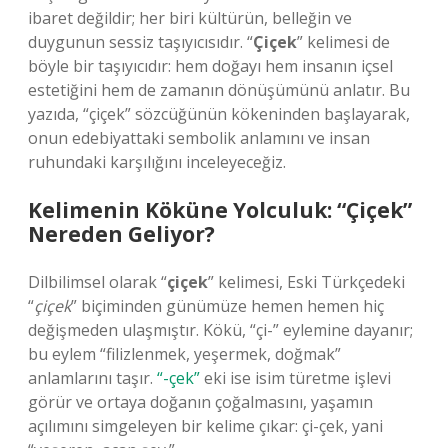
ibaret değildir; her biri kültürün, belleğin ve
duygunun sessiz taşıyıcısıdır. “
Çiçek
” kelimesi de
böyle bir taşıyıcıdır: hem doğayı hem insanın içsel
estetiğini hem de zamanın dönüşümünü anlatır. Bu
yazıda, “çiçek” sözcüğünün kökeninden başlayarak,
onun edebiyattaki sembolik anlamını ve insan
ruhundaki karşılığını inceleyeceğiz.
Kelimenin Köküne Yolculuk: “Çiçek”
Nereden Geliyor?
Dilbilimsel olarak “
çiçek
” kelimesi, Eski Türkçedeki
“
çiçek
” biçiminden günümüze hemen hemen hiç
değişmeden ulaşmıştır. Kökü, “çi-” eylemine dayanır;
bu eylem “filizlenmek, yeşermek, doğmak”
anlamlarını taşır.
“-çek”
eki ise isim türetme işlevi
görür ve ortaya doğanın çoğalmasını, yaşamın
açılımını simgeleyen bir kelime çıkar: çi-çek, yani