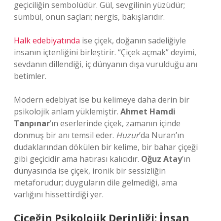
geçiciliğin sembolüdür. Gül, sevgilinin yüzüdür;
sümbül, onun saçları; nergis, bakışlarıdır.
Halk edebiyatında
ise çiçek, doğanın sadeliğiyle
insanın içtenliğini birleştirir. “Çiçek açmak” deyimi,
sevdanın dillendiği, iç dünyanın dışa vurulduğu anı
betimler.
Modern edebiyat ise bu kelimeye daha derin bir
psikolojik anlam yüklemiştir.
Ahmet Hamdi
Tanpınar
’ın eserlerinde çiçek, zamanın içinde
donmuş bir anı temsil eder.
Huzur
’da Nuran’ın
dudaklarından dökülen bir kelime, bir bahar çiçeği
gibi geçicidir ama hatırası kalıcıdır.
Oğuz Atay
’ın
dünyasında ise çiçek, ironik bir sessizliğin
metaforudur; duyguların dile gelmediği, ama
varlığını hissettirdiği yer.
Çiçeğin Psikolojik Derinliği: İnsan