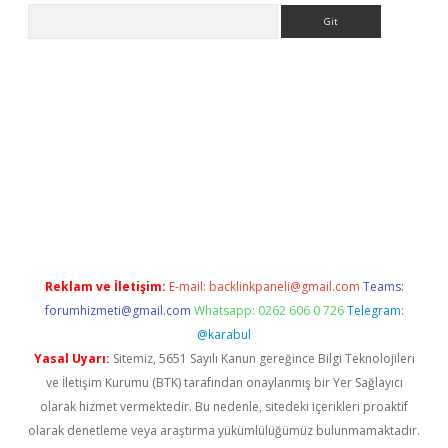
Arama
/grandoperabetgiris.com/
tulipbetgiris.org
Reklam ve İletişim:
E-mail:
backlinkpaneli@gmail.com
Teams:
forumhizmeti@gmail.com
Whatsapp: 0262 606 0 726
Telegram:
@karabul
Yasal Uyarı:
Sitemiz, 5651 Sayılı Kanun gereğince Bilgi Teknolojileri
ve İletişim Kurumu (BTK) tarafından onaylanmış bir Yer Sağlayıcı
olarak hizmet vermektedir. Bu nedenle, sitedeki içerikleri proaktif
olarak denetleme veya araştırma yükümlülüğümüz bulunmamaktadır.