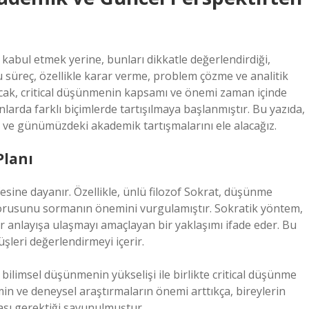
ca kabul etmek yerine, bunları dikkatle değerlendirdiği,
Bu süreç, özellikle karar verme, problem çözme ve analitik
ncak, critical düşünmenin kapsamı ve önemi zaman içinde
larda farklı biçimlerde tartışılmaya başlanmıştır. Bu yazıda,
i ve günümüzdeki akademik tartışmalarını ele alacağız.
Planı
esine dayanır. Özellikle, ünlü filozof Sokrat, düşünme
sorusunu sormanın önemini vurgulamıştır. Sokratik yöntem,
ir anlayışa ulaşmayı amaçlayan bir yaklaşımı ifade eder. Bu
şleri değerlendirmeyi içerir.
ilimsel düşünmenin yükselişi ile birlikte critical düşünme
min ve deneysel araştırmaların önemi arttıkça, bireylerin
ası gerektiği savunulmuştur.