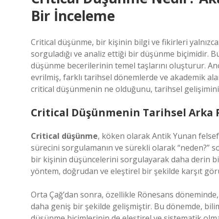
Bir İnceleme
Critical düşünme, bir kişinin bilgi ve fikirleri yalnız
sorguladığı ve analiz ettiği bir düşünme biçimidir. 
düşünme becerilerinin temel taşlarını oluşturur. A
evrilmiş, farklı tarihsel dönemlerde ve akademik alan
critical düşünmenin ne olduğunu, tarihsel gelişimin
Critical Düşünmenin Tarihsel Arka 
Critical düşünme
, köken olarak Antik Yunan felsef
sürecini sorgulamanın ve sürekli olarak “neden?” 
bir kişinin düşüncelerini sorgulayarak daha derin b
yöntem, doğrudan ve eleştirel bir şekilde karşıt görü
Orta Çağ’dan sonra, özellikle Rönesans döneminde, b
daha geniş bir şekilde gelişmiştir. Bu dönemde, bili
düşünme biçimlerinin de eleştirel ve sistematik olm