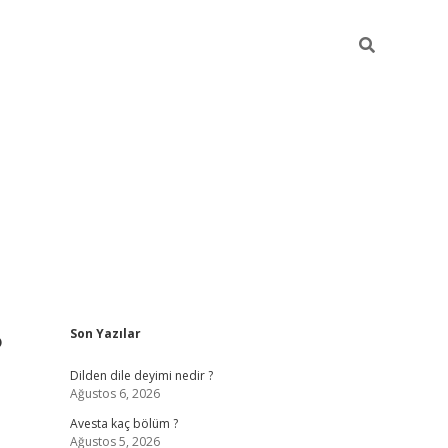
Sidebar
?
Son Yazılar
https://g
Dilden dile deyimi nedir ?
Ağustos 6, 2026
Avesta kaç bölüm ?
Ağustos 5, 2026