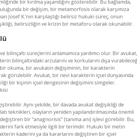
imliğinde bir kırılma yaşandığını gösterebilir. Bu bağlamda,
lculuğunda bir değişim, bir metamorfosis olarak karşımıza
an Josef K.’nın karşılaştığı belirsiz hukuki süreç, onun
kliği, belirsizliğin ve krizin bir metaforu olarak okunabilir.
olü
ve bilinçaltı süreçlerini anlamamıza yardımcı olur. Bir avukat
erin bilinçaltındaki arzularını ve korkularını dışa vurabileceğ
bir okuma, bir avukatın değişiminin, bir karakterin
rak görülebilir. Avukat, bir nevi karakterin içsel dünyasında
liği bir kişinin içsel dengesinin değişimini simgeler.
kisi
tirebilir. Aynı şekilde, bir davada avukat değişikliği de
latı teknikleri, olayların yeniden yapılandırılmasında önemli
eğiştiren bir “anagnorisis” (tanıma anı) işlevi görebilir. Bu,
rini fark etmesiyle ilgili bir terimdir. Hukuki bir metin
terin kaderini ya da kararlarını değiştiren bir içsel