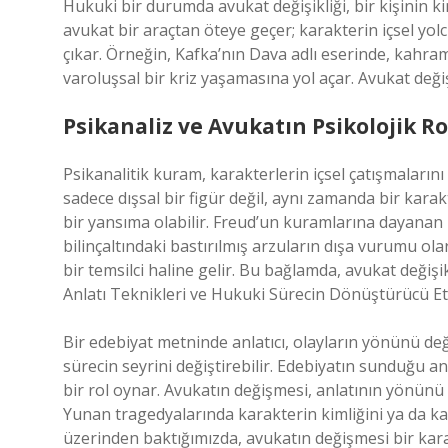
Hukuki bir durumda avukat değişikliği, bir kişinin k
avukat bir araçtan öteye geçer; karakterin içsel yo
çıkar. Örneğin, Kafka’nın Dava adlı eserinde, kahram
varoluşsal bir kriz yaşamasına yol açar. Avukat değişi
Psikanaliz ve Avukatın Psikolojik R
Psikanalitik kuram, karakterlerin içsel çatışmalarını 
sadece dışsal bir figür değil, aynı zamanda bir karakt
bir yansıma olabilir. Freud’un kuramlarına dayanan 
bilinçaltındaki bastırılmış arzuların dışa vurumu ola
bir temsilci haline gelir. Bu bağlamda, avukat değişik
Anlatı Teknikleri ve Hukuki Sürecin Dönüştürücü Et
Bir edebiyat metninde anlatıcı, olayların yönünü değiş
sürecin seyrini değiştirebilir. Edebiyatın sunduğu an
bir rol oynar. Avukatın değişmesi, anlatının yönünü d
Yunan tragedyalarında karakterin kimliğini ya da kade
üzerinden baktığımızda, avukatın değişmesi bir karak