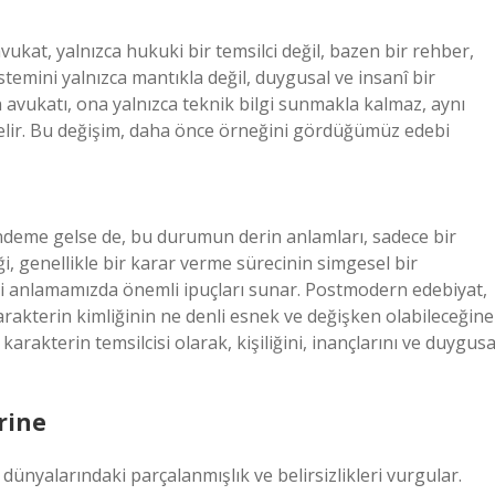
ukat, yalnızca hukuki bir temsilci değil, bazen bir rehber,
istemini yalnızca mantıkla değil, duygusal ve insanî bir
 avukatı, ona yalnızca teknik bilgi sunmakla kalmaz, aynı
elir. Bu değişim, daha önce örneğini gördüğümüz edebi
ndeme gelse de, bu durumun derin anlamları, sadece bir
i, genellikle bir karar verme sürecinin simgesel bir
eri anlamamızda önemli ipuçları sunar. Postmodern edebiyat,
 karakterin kimliğinin ne denli esnek ve değişken olabileceğine
arakterin temsilcisi olarak, kişiliğini, inançlarını ve duygusa
rine
dünyalarındaki parçalanmışlık ve belirsizlikleri vurgular.