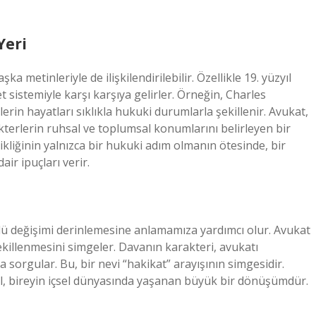
Yeri
a metinleriyle de ilişkilendirilebilir. Özellikle 19. yüzyıl
 sistemiyle karşı karşıya gelirler. Örneğin, Charles
erin hayatları sıklıkla hukuki durumlarla şekillenir. Avukat,
kterlerin ruhsal ve toplumsal konumlarını belirleyen bir
ikliğinin yalnızca bir hukuki adım olmanın ötesinde, bir
ir ipuçları verir.
rlü değişimi derinlemesine anlamamıza yardımcı olur. Avukat
şekillenmesini simgeler. Davanın karakteri, avukatı
 sorgular. Bu, bir nevi “hakikat” arayışının simgesidir.
ğil, bireyin içsel dünyasında yaşanan büyük bir dönüşümdür.