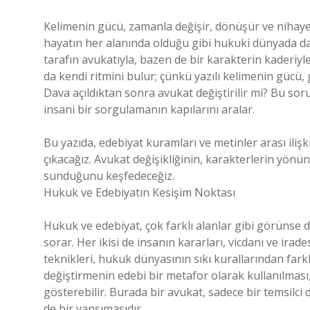
Kelimenin gücü, zamanla değişir, dönüşür ve nihayeti
hayatın her alanında olduğu gibi hukuki dünyada da de
tarafın avukatıyla, bazen de bir karakterin kaderiyle
da kendi ritmini bulur; çünkü yazılı kelimenin gücü, 
Dava açıldıktan sonra avukat değiştirilir mi? Bu s
insani bir sorgulamanın kapılarını aralar.
Bu yazıda, edebiyat kuramları ve metinler arası ilişk
çıkacağız. Avukat değişikliğinin, karakterlerin yönün
sunduğunu keşfedeceğiz.
Hukuk ve Edebiyatın Kesişim Noktası
Hukuk ve edebiyat, çok farklı alanlar gibi görünse d
sorar. Her ikisi de insanın kararları, vicdanı ve ira
teknikleri, hukuk dünyasının sıkı kurallarından farklı
değiştirmenin edebi bir metafor olarak kullanılmas
gösterebilir. Burada bir avukat, sadece bir temsilci 
de bir yansımasıdır.