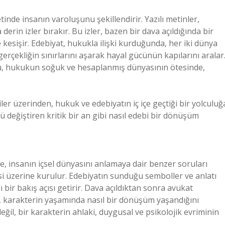
nde insanın varoluşunu şekillendirir. Yazılı metinler,
rin izler bırakır. Bu izler, bazen bir dava açıldığında bir
 kesişir. Edebiyat, hukukla ilişki kurduğunda, her iki dünya
gerçekliğin sınırlarını aşarak hayal gücünün kapılarını aralar
oru, hukukun soğuk ve hesaplanmış dünyasının ötesinde,
iler üzerinden, hukuk ve edebiyatın iç içe geçtiği bir yolculuğ
ü değiştiren kritik bir an gibi nasıl edebi bir dönüşüm
e, insanın içsel dünyasını anlamaya dair benzer soruları
desi üzerine kurulur. Edebiyatın sunduğu semboller ve anlatı
 bir bakış açısı getirir. Dava açıldıktan sonra avukat
ı, karakterin yaşamında nasıl bir dönüşüm yaşandığını
değil, bir karakterin ahlaki, duygusal ve psikolojik evriminin